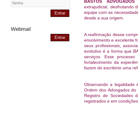
BASTOS ADVOGADO
extrajudicial, desfrutando
equipe com as necessidades
Entrar
desde a sua origem.
Webmail
A reafirmação desse compr
Entrar
envolvimento e excelente f
seus profissionais, asso
evolutivo é a forma que
B
serviços. Esse processo
fortalecimento da experiê
fazem do escritório uma ref
Observando a legalidade e
Ordem dos Advogados do Br
Registro de Sociedades 
registrados e em condições