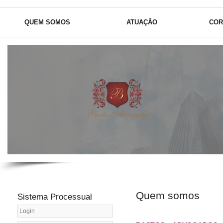
QUEM SOMOS
ATUAÇÃO
COR
14 anos de tradição na Advoc
Quem somos
Sistema Processual
Trabalhista